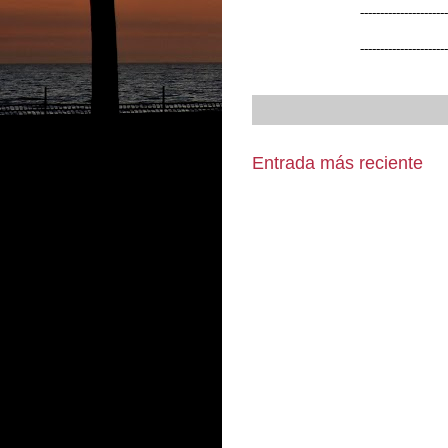
----------------------
----------------------
Entrada más reciente