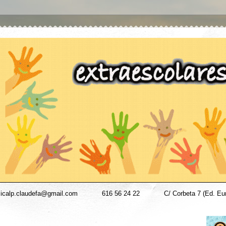
icalp.claudefa@gmail.com
----------
616 56 24 22
----------
C/ Corbeta 7 (Ed. Eu